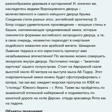
разнообразием деревьев и кустарников! И, конечно же,
насладитесь видами Воронцовского дворца –
величественного и самого изящного дворца Крыма.
Соединив стили разных эпох, английский архитектор Э.
Блор создал удивительное произведение – мощные стены и
башни, напоминающие средневековый замок, которые
сменяются формами английского загородного дворца, а те,
в свою очередь, незаметно переходят в очертания
индийского мавзолея или арабской мечети. Шикарная
Львиная терраса и его окрестность принесут вам
незабываемые впечатления! По желанию можно совершить
экскурсию внутри дворца.
Ласточкино гнездо – "визитная
карточка" нашего полуострова. Стоит на Аврориной скале
высотой около 40 метров на выступе мыса Ай-Тодор. Этот
очаровательный замок можно будет сфотографировать с
катера, так как вас ожидает морская прогулка по ЮБК из
"столицы" Южного берега – г. Ялта. Также вы пройдётесь по
знаменитой ялтинской набережной и поднимитесь по
канатной дороге на холм Дарсан, откуда красавица Ялта как
на ладони.
Объекты посещения: