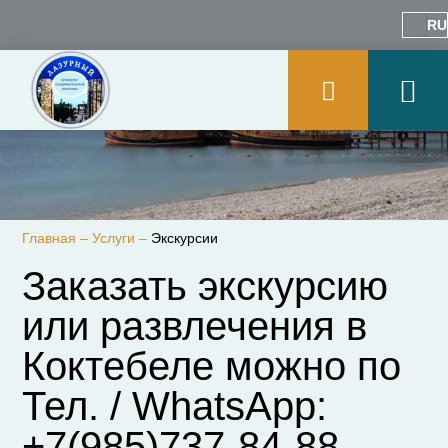
RU
Главная
–
Услуги
–
Экскурсии
Заказать экскурсию
или развлечения в
Коктебеле можно по
Тел. / WhatsApp:
+7(985)737-84-88