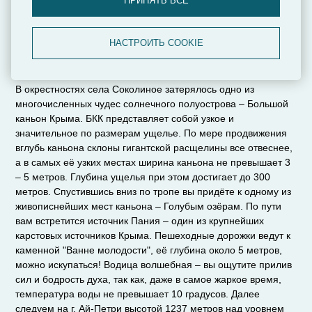
ПРИНЯТЬ ВСЕ
НАСТРОИТЬ COOKIE
Тайна горы Ай-Петри
В окрестностях села Соколиное затерялось одно из
многочисленных чудес солнечного полуострова – Большой
каньон Крыма. БКК представляет собой узкое и
значительное по размерам ущелье. По мере продвижения
вглубь каньона склоны гигантской расщелины все отвеснее,
а в самых её узких местах ширина каньона не превышает 3
– 5 метров. Глубина ущелья при этом достигает до 300
метров. Спустившись вниз по тропе вы придёте к одному из
живописнейших мест каньона – Голубым озёрам. По пути
вам встретится источник Пания – один из крупнейших
карстовых источников Крыма. Пешеходные дорожки ведут к
каменной "Ванне молодости", её глубина около 5 метров,
можно искупаться! Водица волшебная – вы ощутите прилив
сил и бодрость духа, так как, даже в самое жаркое время,
температура воды не превышает 10 градусов. Далее
следуем на г. Ай-Петри высотой 1237 метров над уровнем