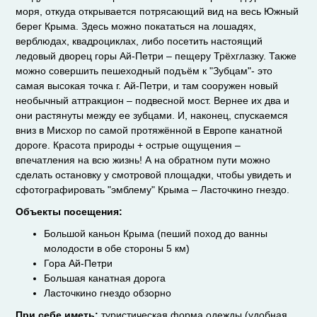
моря, откуда открывается потрясающий вид на весь Южный
берег Крыма. Здесь можно покататься на лошадях,
верблюдах, квадроциклах, либо посетить настоящий
ледовый дворец горы Ай-Петри – пещеру Трёхглазку. Также
можно совершить пешеходный подъём к "Зубцам"- это
самая высокая точка г. Ай-Петри, и там сооружен новый
необычный аттракцион – подвесной мост. Вернее их два и
они растянуты между ее зубцами. И, наконец, спускаемся
вниз в Мисхор по самой протяжённой в Европе канатной
дороге. Красота природы + острые ощущения –
впечатления на всю жизнь! А на обратном пути можно
сделать остановку у смотровой площадки, чтобы увидеть и
сфотографировать "эмблему" Крыма – Ласточкино гнездо.
Объекты посещения:
Большой каньон Крыма (пеший поход до ванны
молодости в обе стороны 5 км)
Гора Ай-Петри
Большая канатная дорога
Ласточкино гнездо обзорно
При себе иметь:
туристическая форма одежды (удобная