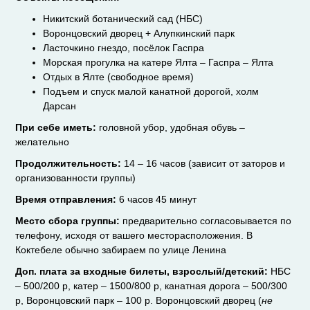
Никитский ботанический сад (НБС)
Воронцовский дворец + Алупкинский парк
Ласточкино гнездо, посёлок Гаспра
Морская прогулка на катере Ялта – Гаспра – Ялта
Отдых в Ялте (свободное время)
Подъем и спуск малой канатной дорогой, холм
Дарсан
При себе иметь:
головной убор, удобная обувь –
желательно
Продолжительность:
14 – 16 часов (зависит от заторов и
организованности группы)
Время отправления:
6 часов 45 минут
Место сбора группы:
предварительно согласовывается по
телефону, исходя от вашего месторасположения. В
Коктебеле обычно забираем по улице Ленина
Доп. плата за входные билеты, взрослый/детский
:
НБС
– 500/200 р, катер – 1500/800 р, канатная дорога – 500/300
р, Воронцовский парк – 100 р. Воронцовский дворец (
не