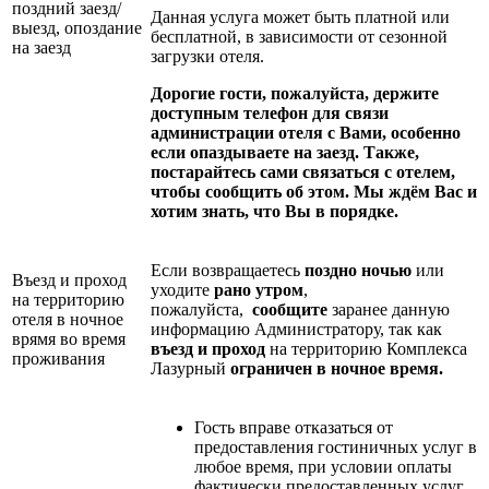
поздний заезд/
Данная услуга может быть платной или
выезд, опоздание
бесплатной, в зависимости от сезонной
на заезд
загрузки отеля.
Дорогие гости, пожалуйста, держите
доступным телефон для связи
администрации отеля с Вами, особенно
если опаздываете на заезд. Также,
постарайтесь сами связаться с отелем,
чтобы сообщить об этом. Мы ждём Вас и
хотим знать, что Вы в порядке.
Если возвращаетесь
поздно ночью
или
Въезд и проход
уходите
рано
утром
,
на территорию
пожалуйста,
сообщите
заранее данную
отеля в ночное
информацию Администратору, так как
врямя во время
въезд и проход
на территорию Комплекса
проживания
Лазурный
ограничен в ночное
время.
Гость вправе отказаться от
предоставления гостиничных услуг в
любое время, при условии оплаты
фактически предоставленных услуг.